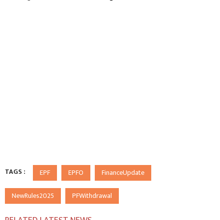
TAGS :
EPF
EPFO
FinanceUpdate
NewRules2025
PFWithdrawal