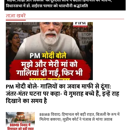
'सड़क, शिक्षा और विकास' की दूरदर्शी सोच ने बदला हिमाचल का भविष्य,
विधानसभा में डॉ. वाईएस परमार को भावभीनी श्रद्धांजलि
ताज़ा खबरें
PM मोदी बोले- गालियों का जवाब माफी से दूंगा:
जंतर-मंतर घटना पर कहा- ये गुमराह बच्चे हैं, इन्हें राह
दिखाने का समय है
BBMB विवाद: हिमाचल को बड़ी राहत, बिजली के रूप में
मिलेगा बकाया; सुप्रीम कोर्ट ने पंजाब से मांगा जवाब