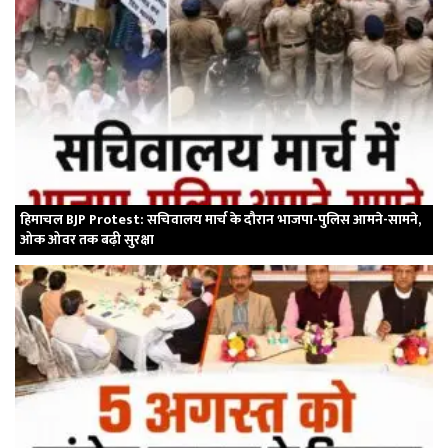
हिमाचल BJP Protest: सचिवालय मार्च के दौरान भाजपा-पुलिस आमने-सामने,
ओक ओवर तक बढ़ी सुरक्षा