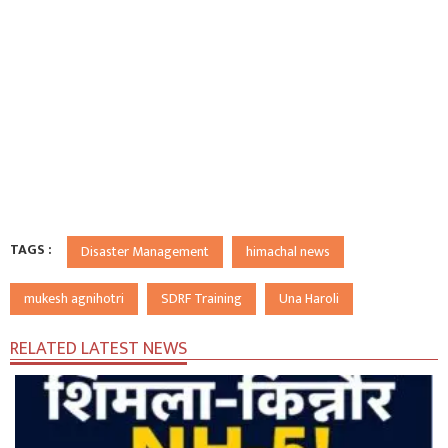
TAGS :
Disaster Management
himachal news
mukesh agnihotri
SDRF Training
Una Haroli
RELATED LATEST NEWS