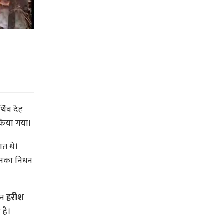
्थिव देह
किया गया।
नात थे।
 उनका निधन
ान
हरीश
 है।