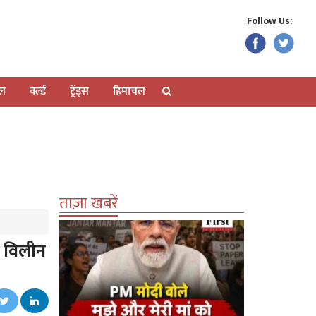
Follow Us:
ेल
वर्ल्ड
ट्रेंड्स
हिमाचल
ताज़ा खबरें
ं विलीन