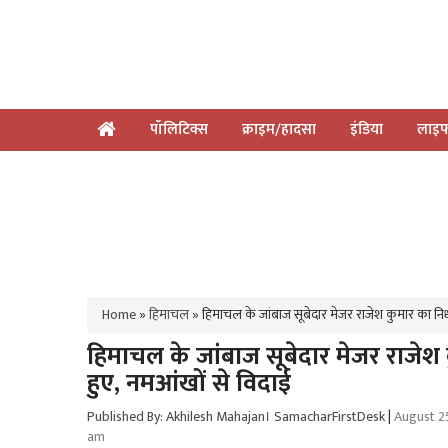
पॉलिटिक्स
क्राइम/हादसा
इंडिया
लाइफ
Home
»
हिमाचल
»
हिमाचल के जांबाज सूबेदार मेजर राजेश कुमार का निध
हिमाचल के जांबाज सूबेदार मेजर राजेश 
हुए, नमआंखों से विदाई
Published By: Akhilesh Mahajan। SamacharFirstDesk
|
August 25
am