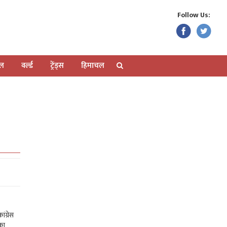
Follow Us:
ेल
वर्ल्ड
ट्रेंड्स
हिमाचल
ंग्रेस
 का