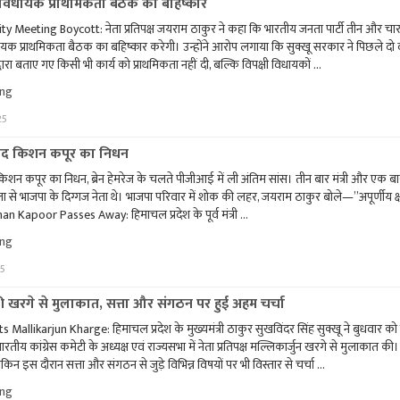
विधायक प्राथमिकता बैठक का बहिष्कार
कैबिनेट
 Meeting Boycott: नेता प्रतिपक्ष जयराम ठाकुर ने कहा कि भारतीय जनता पार्टी तीन और चा
बैठक,
यक प्राथमिकता बैठक का बहिष्कार करेगी। उन्होंने आरोप लगाया कि सुक्खू सरकार ने पिछले दो वर्ष
बजट
सत्र
वारा बताए गए किसी भी कार्य को प्राथमिकता नहीं दी, बल्कि विपक्षी विधायकों …
की
"भाजपा
ing
तारीखें
करेगी
होंगी
25
विधायक
तय"
प्राथमिकता
बैठक
 सांसद किशन कपूर का निधन
का
ंसद किशन कपूर का निधन, ब्रेन हेमरेज के चलते पीजीआई में ली अंतिम सांस। तीन बार मंत्री और एक ब
बहिष्कार"
ाला से भाजपा के दिग्गज नेता थे। भाजपा परिवार में शोक की लहर, जयराम ठाकुर बोले—”अपूर्णीय क्
n Kapoor Passes Away: हिमाचल प्रदेश के पूर्व मंत्री …
"पूर्व
ing
मंत्री
5
व
सांसद
किशन
ी खरगे से मुलाकात, सत्ता और संगठन पर हुई अहम चर्चा
कपूर
allikarjun Kharge: हिमाचल प्रदेश के मुख्यमंत्री ठाकुर सुखविंदर सिंह सुक्खू ने बुधवार को
का
ारतीय कांग्रेस कमेटी के अध्यक्ष एवं राज्यसभा में नेता प्रतिपक्ष मल्लिकार्जुन खरगे से मुलाकात क
निधन"
 लेकिन इस दौरान सत्ता और संगठन से जुड़े विभिन्न विषयों पर भी विस्तार से चर्चा …
"सीएम
ing