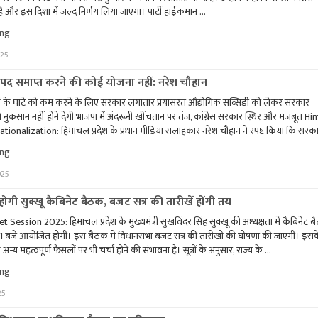
है और इस दिशा में जल्द निर्णय लिया जाएगा। पार्टी हाईकमान …
"बीजेपी
ing
खुद
025
पांच
गुटों
में
ें पद समाप्त करने की कोई योजना नहीं: नरेश चौहान
बंटी,
ड के घाटे को कम करने के लिए सरकार लगातार प्रयासरत
औद्योगिक सब्सिडी को लेकर सरकार
कांग्रेस
ो नुकसान नहीं होने देगी
की
भाजपा में अंदरूनी खींचतान पर तंज, कांग्रेस सरकार स्थिर और मजबूत H
चिंता
onalization: हिमाचल प्रदेश के प्रधान मीडिया सलाहकार नरेश चौहान ने स्पष्ट किया कि सरक
न
"बिजली
ing
करे:
बोर्ड
नरेश
025
में
चौहान"
पद
समाप्त
ोगी सुक्खू कैबिनेट बैठक, बजट सत्र की तारीखें होंगी तय
करने
ession 2025: हिमाचल प्रदेश के मुख्यमंत्री सुखविंदर सिंह सुक्खू की अध्यक्षता में कैबिनेट 
की
1 बजे आयोजित होगी। इस बैठक में विधानसभा बजट सत्र की तारीखों की घोषणा की जाएगी। इसक
कोई
योजना
्य महत्वपूर्ण फैसलों पर भी चर्चा होने की संभावना है। सूत्रों के अनुसार, राज्य के …
नहीं:
"13
ing
नरेश
फरवरी
चौहान"
25
को
होगी
सुक्खू