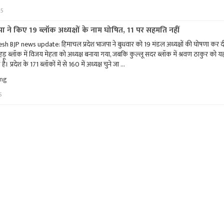
सुक्खू
25
की
खरगे
से
ने किए 19 ब्लॉक अध्यक्षों के नाम घोषित, 11 पर सहमति नहीं
मुलाकात,
 BJP news update: हिमाचल प्रदेश भाजपा ने बुधवार को 19 मंडल अध्यक्षों की घोषणा कर दी
सत्ता
ड़ू ब्लॉक में विजय मेहता को अध्यक्ष बनाया गया, जबकि कुल्लू सदर ब्लॉक में श्रवण ठाकुर को य
और
संगठन
है। प्रदेश के 171 ब्लॉकों में से 160 में अध्यक्ष चुने जा …
पर
"हिमाचल
ing
हुई
भाजपा
अहम
5
ने
चर्चा"
किए
19
ब्लॉक
अध्यक्षों
के
नाम
घोषित,
11
पर
सहमति
नहीं"