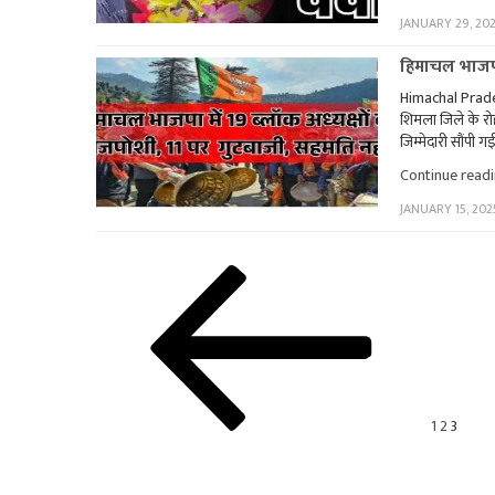
JANUARY 29, 20
हिमाचल भाजपा 
Himachal Pradesh
शिमला जिले के रोह
जिम्मेदारी सौंपी गई 
Continue read
JANUARY 15, 202
Posts
Previous
Page
Page
Page
page
pagination
1
2
3