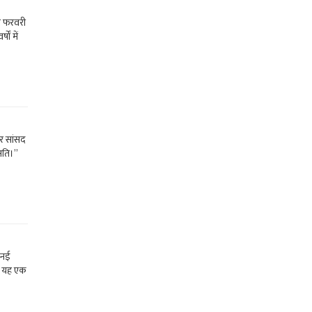
र फरवरी
ों में
ार सांसद
षति।”
 नई
ी। यह एक