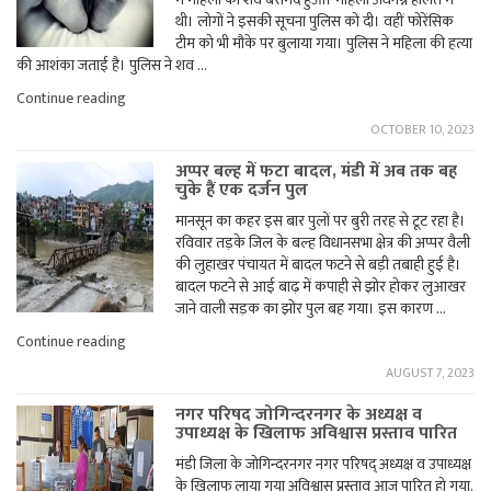
सिविल
थी। लोगों ने इसकी सूचना पुलिस को दी। वहीं फोरेंसिक
जज"
टीम को भी मौके पर बुलाया गया। पुलिस ने महिला की हत्या
की आशंका जताई है। पुलिस ने शव …
"जोगिंद्रनगर:
Continue reading
रेन-
OCTOBER 10, 2023
शेल्टर
में
अप्पर बल्ह में फटा बादल, मंडी में अब तक बह
महिला
चुके हैं एक दर्जन पुल
का
श*व
मानसून का कहर इस बार पुलों पर बुरी तरह से टूट रहा है।
बरामद"
रविवार तड़के जिल के बल्ह विधानसभा क्षेत्र की अप्पर वैली
की लुहाखर पंचायत में बादल फटने से बड़ी तबाही हुई है।
बादल फटने से आई बाढ़ में कपाही से झोर होकर लुआखर
जाने वाली सड़क का झोर पुल बह गया। इस कारण …
"अप्पर
Continue reading
बल्ह
AUGUST 7, 2023
में
फटा
नगर परिषद जोगिन्दरनगर के अध्यक्ष व
बादल,
उपाध्यक्ष के खिलाफ अविश्वास प्रस्ताव पारित
मंडी
में
मंडी जिला के जोगिन्दरनगर नगर परिषद् अध्यक्ष व उपाध्यक्ष
अब
के खिलाफ लाया गया अविश्वास प्रस्ताव आज पारित हो गया.
तक