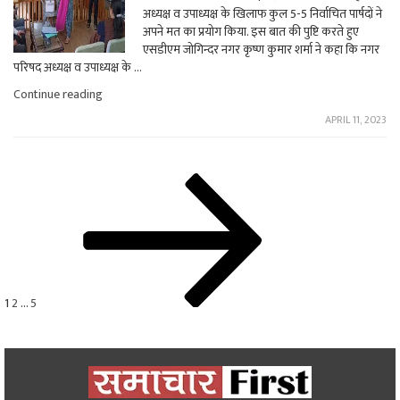
बह
अध्यक्ष व उपाध्यक्ष के खिलाफ कुल 5-5 निर्वाचित पार्षदों ने
चुके
अपने मत का प्रयोग किया. इस बात की पुष्टि करते हुए
हैं
एसडीएम जोगिन्दर नगर कृष्ण कुमार शर्मा ने कहा कि नगर
एक
परिषद अध्यक्ष व उपाध्यक्ष के …
दर्जन
पुल"
"नगर
Continue reading
परिषद
APRIL 11, 2023
जोगिन्दरनगर
के
अध्यक्ष
व
Posts
Page
Page
Page
Next
उपाध्यक्ष
page
के
pagination
खिलाफ
अविश्वास
प्रस्ताव
पारित"
1
2
…
5