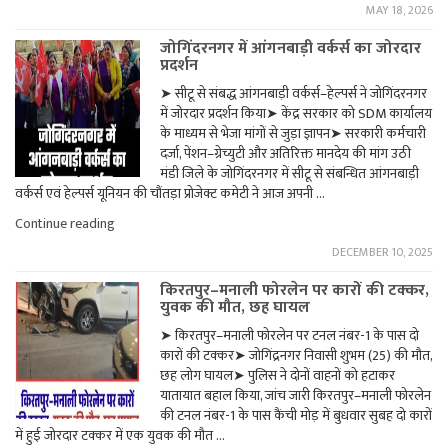
MAY 18, 2026
जीत
के
जोगिंदरनगर में आंगनबाड़ी वर्कर्स का जोरदार
जश्न
प्रदर्शन
के
बीच
➤ सीटू से संबद्ध आंगनबाड़ी वर्कर्स–हेल्पर्स ने जोगिंदरनगर
सांड
में जोरदार प्रदर्शन किया➤ केंद्र सरकार को SDM कार्यालय
का
हमला,
के माध्यम से भेजा मांगों से जुड़ा ज्ञापन➤ सरकारी कर्मचारी
सात
दर्जा, पेंशन–ग्रेच्युटी और अतिरिक्त मानदेय की मांग उठी
घायल"
मंडी जिले के जोगिंदरनगर में सीटू से संबन्धित आंगनबाड़ी
वर्कर्स एवं हेल्पर्स यूनियन की चौंतड़ा प्रोजेक्ट कमेटी ने आज अपनी …
"जोगिंदरनगर
Continue reading
में
DECEMBER 10, 2025
आंगनबाड़ी
वर्कर्स
किरतपुर–मनाली फोरलेन पर कारों की टक्कर,
का
युवक की मौत, छह घायल
जोरदार
प्रदर्शन"
➤ किरतपुर–मनाली फोरलेन पर टनल नंबर-1 के पास दो
कारों की टक्कर➤ जोगिंद्रनगर निवासी शुभम (25) की मौत,
छह लोग घायल➤ पुलिस ने दोनों वाहनों को हटाकर
यातायात बहाल किया, जांच जारी किरतपुर–मनाली फोरलेन
की टनल नंबर-1 के पास कैंची मोड़ में बुधवार सुबह दो कारों
में हुई जोरदार टक्कर में एक युवक की मौत …