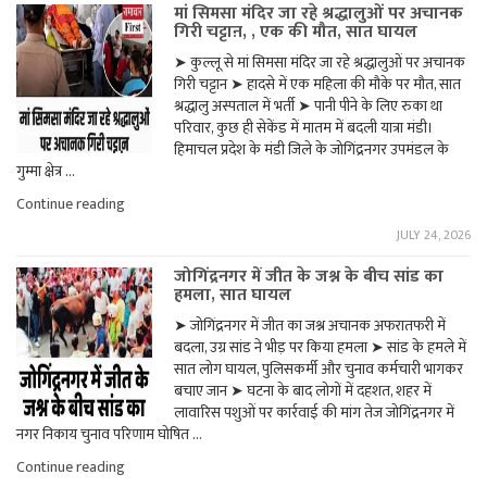
मां सिमसा मंदिर जा रहे श्रद्धालुओं पर अचानक
गिरी चट्टाऩ, , एक की मौत, सात घायल
➤ कुल्लू से मां सिमसा मंदिर जा रहे श्रद्धालुओं पर अचानक
गिरी चट्टान ➤ हादसे में एक महिला की मौके पर मौत, सात
श्रद्धालु अस्पताल में भर्ती ➤ पानी पीने के लिए रुका था
परिवार, कुछ ही सेकेंड में मातम में बदली यात्रा मंडी।
हिमाचल प्रदेश के मंडी जिले के जोगिंद्रनगर उपमंडल के
गुम्मा क्षेत्र …
"मां
Continue reading
सिमसा
JULY 24, 2026
मंदिर
जा
जोगिंद्रनगर में जीत के जश्न के बीच सांड का
रहे
हमला, सात घायल
श्रद्धालुओं
पर
➤ जोगिंद्रनगर में जीत का जश्न अचानक अफरातफरी में
अचानक
बदला, उग्र सांड ने भीड़ पर किया हमला ➤ सांड के हमले में
गिरी
चट्टाऩ,
सात लोग घायल, पुलिसकर्मी और चुनाव कर्मचारी भागकर
,
बचाए जान ➤ घटना के बाद लोगों में दहशत, शहर में
एक
लावारिस पशुओं पर कार्रवाई की मांग तेज जोगिंद्रनगर में
की
नगर निकाय चुनाव परिणाम घोषित …
मौत,
सात
"जोगिंद्रनगर
Continue reading
घायल"
में