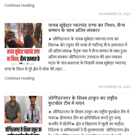
"किरतपुर–
Continue reading
मनाली
NOVEMBER 26, 2025
फोरलेन
पर
नायब सूबेदार प्यारचंद राणा का निधन, सैन्‍य
कारों
सम्‍मान के साथ अंतिम संस्‍कार
की
टक्कर,
➤ जोगिंदरनगर के नायब सूबेदार प्यारचंद राणा का
युवक
निधन➤ ब्रेन ट्यूमर की वजह से चंडीगढ़ सैन्य अस्पताल में
की
मौत,
ली अंतिम सांस➤ पैतृक गांव में सैन्य सम्मान के साथ हुआ
छह
अंतिम संस्कार जोगिंदरनगर उपमंडल की ग्राम पंचायत
घायल"
मटरु के गांव बजराला के निवासी नायब सूबेदार प्यारचंद
राणा के निधन से पूरे क्षेत्र में शोक की लहर …
"नायब
Continue reading
सूबेदार
NOVEMBER 24, 2025
प्यारचंद
राणा
जोगिंदरनगर के शिवम ठाकुर का राष्ट्रीय
का
फुटबॉल टीम में चयन
निधन,
सैन्‍य
➤ जोगिंदरनगर के शिवम ठाकुर का राष्ट्रीय फुटबॉल टीम में
सम्‍मान
चयन➤ हिमाचल टीम का प्रतिनिधित्व करते हुए जम्मू
के
साथ
कश्मीर में खेलेंगे➤ क्षेत्र व विद्यालय में खुशी का माहौल,
अंतिम
निदेशक व अभिभावकों ने दी शुभकामनाएं जोगिंदरनगर क्षेत्र
संस्‍कार"