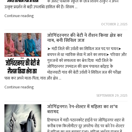
के असेंट पब्लिक स्कूल के छात्र शिवम ठाकुर ने अपने
उत्कृष्ट प्रदर्शन से बड़ी उपलब्धि हासिल की है। शिवम …
"जोगिंदरनगर
Continue reading
के
OCTOBER 2, 2025
शिवम
ठाकुर
जोगिंदरनगर की बेटी ने रौशन किया क्षेत्र का
का
नाम, बनी सिविल जज
राष्ट्रीय
फुटबॉल
➤ मंडी जिले की उर्वशी का सिविल जज पद पर चयन➤
टीम
बचपन से था न्यायिक सेवा में जाने का सपना➤ परिवार और
में
चयन"
गुरुजनों को सफलता का श्रेय दिया मंडी जिले के
जोगिंदरनगर उपमंडल की ग्राम पंचायत बदेहड़ के
मोहनघाटी गांव की बेटी उर्वशी ने सिविल जज की परीक्षा
पास कर अपने माता-पिता, गांव और क्षेत्र …
"जोगिंदरनगर
Continue reading
की
SEPTEMBER 29, 2025
बेटी
ने
जोगिंद्रनगर: रेन-शेल्टर में महिला का श*व
रौशन
बरामद
किया
क्षेत्र
हिमाचल में मंडी-पठानकोट हाईवे पर जोगिंद्रनगर शहर से
का
करीब एक किलोमीटर दूर अपरोच-रोड पर बने रेन-शेल्टर
नाम,
बनी
में महिला का शव बरामद हुआ। महिला अर्धनग्न हालत में